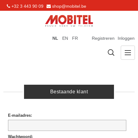
+32 3 443 90 09
shop@mobitel.be
NL
EN
FR
Registreren
Inloggen
Bestaande klant
E-mailadres:
Wachtwoord: