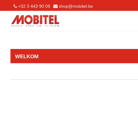
+32 3 443 90 09
shop@mobitel.be
WELKOM