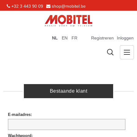
+32 3 443 90 09
shop@mobitel.be
NL
EN
FR
Registreren
Inloggen
Bestaande klant
E-mailadres:
Wachtwoord: