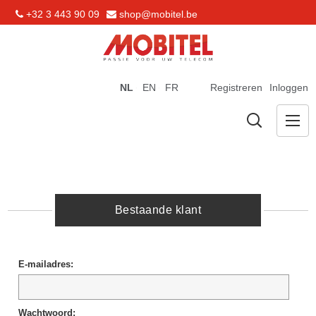
+32 3 443 90 09
shop@mobitel.be
NL
EN
FR
Registreren
Inloggen
Bestaande klant
E-mailadres:
Wachtwoord: