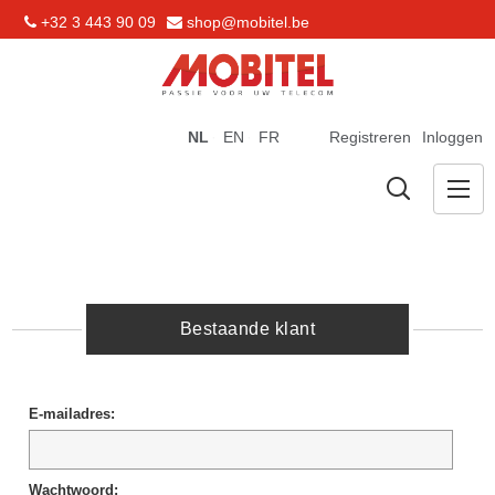
+32 3 443 90 09
shop@mobitel.be
NL
EN
FR
Registreren
Inloggen
Bestaande klant
E-mailadres:
Wachtwoord: