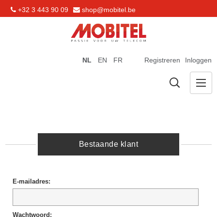
+32 3 443 90 09
shop@mobitel.be
NL
EN
FR
Registreren
Inloggen
Bestaande klant
E-mailadres:
Wachtwoord: