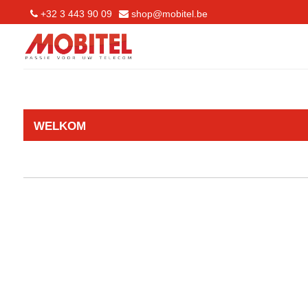
+32 3 443 90 09
shop@mobitel.be
WELKOM