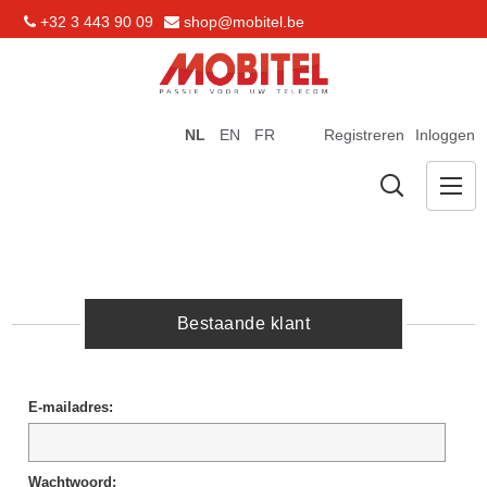
+32 3 443 90 09
shop@mobitel.be
NL
EN
FR
Registreren
Inloggen
Bestaande klant
E-mailadres:
Wachtwoord: