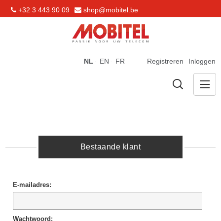
+32 3 443 90 09
shop@mobitel.be
NL
EN
FR
Registreren
Inloggen
Bestaande klant
E-mailadres:
Wachtwoord: