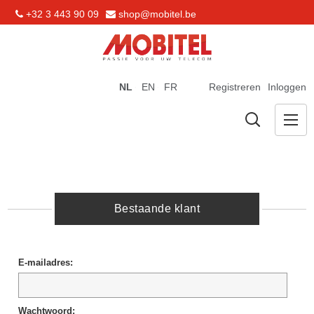
+32 3 443 90 09
shop@mobitel.be
NL
EN
FR
Registreren
Inloggen
Bestaande klant
E-mailadres:
Wachtwoord: