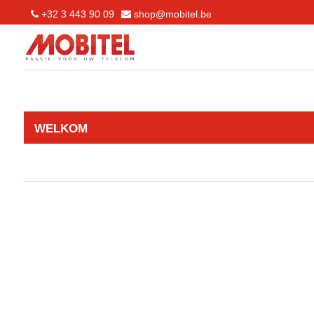
+32 3 443 90 09
shop@mobitel.be
WELKOM