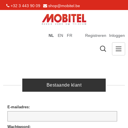
+32 3 443 90 09
shop@mobitel.be
NL
EN
FR
Registreren
Inloggen
Bestaande klant
E-mailadres:
Wachtwoord: