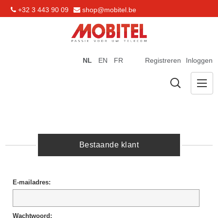
+32 3 443 90 09
shop@mobitel.be
NL
EN
FR
Registreren
Inloggen
Bestaande klant
E-mailadres:
Wachtwoord: