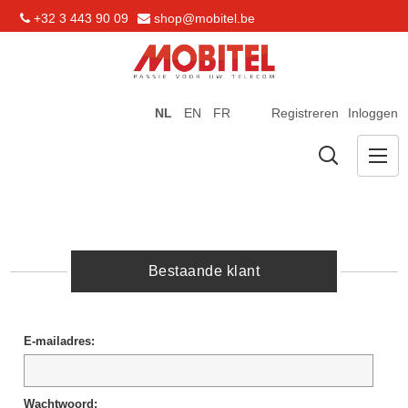
+32 3 443 90 09
shop@mobitel.be
NL
EN
FR
Registreren
Inloggen
Bestaande klant
E-mailadres:
Wachtwoord: