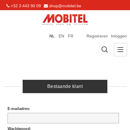
+32 3 443 90 09
shop@mobitel.be
NL
EN
FR
Registreren
Inloggen
Bestaande klant
E-mailadres:
Wachtwoord: