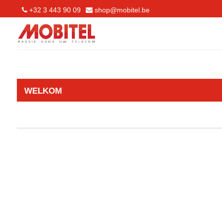
+32 3 443 90 09
shop@mobitel.be
WELKOM