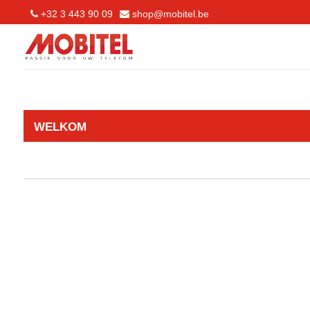
+32 3 443 90 09
shop@mobitel.be
WELKOM