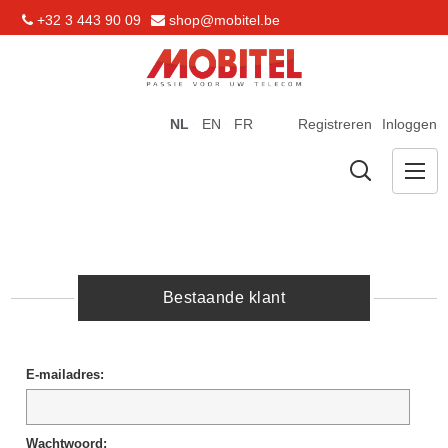
+32 3 443 90 09
shop@mobitel.be
NL
EN
FR
Registreren
Inloggen
Bestaande klant
E-mailadres:
Wachtwoord: