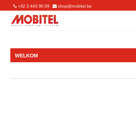
+32 3 443 90 09
shop@mobitel.be
WELKOM