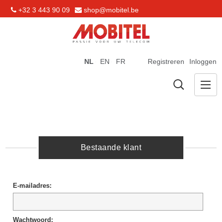
+32 3 443 90 09
shop@mobitel.be
NL
EN
FR
Registreren
Inloggen
Bestaande klant
E-mailadres:
Wachtwoord: