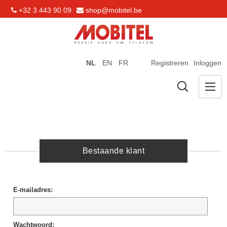
+32 3 443 90 09
shop@mobitel.be
NL
EN
FR
Registreren
Inloggen
Bestaande klant
E-mailadres:
Wachtwoord: