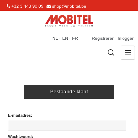
+32 3 443 90 09
shop@mobitel.be
NL
EN
FR
Registreren
Inloggen
Bestaande klant
E-mailadres:
Wachtwoord: