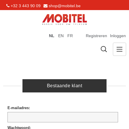
+32 3 443 90 09
shop@mobitel.be
NL
EN
FR
Registreren
Inloggen
Bestaande klant
E-mailadres:
Wachtwoord: