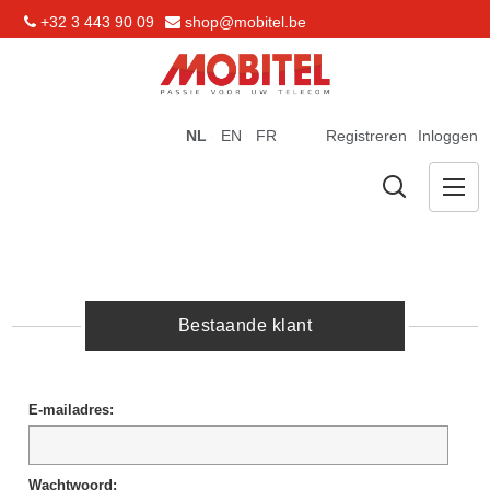
+32 3 443 90 09
shop@mobitel.be
NL
EN
FR
Registreren
Inloggen
Bestaande klant
E-mailadres:
Wachtwoord: