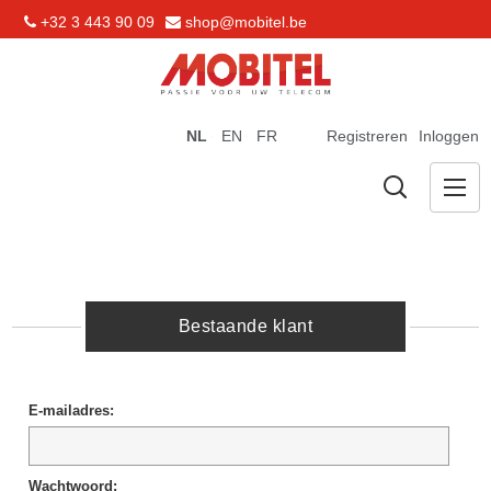
+32 3 443 90 09
shop@mobitel.be
NL
EN
FR
Registreren
Inloggen
Bestaande klant
E-mailadres:
Wachtwoord: