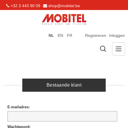
+32 3 443 90 09
shop@mobitel.be
NL
EN
FR
Registreren
Inloggen
Bestaande klant
E-mailadres:
Wachtwoord: