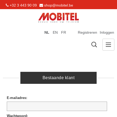
+32 3 443 90 09
shop@mobitel.be
NL
EN
FR
Registreren
Inloggen
Bestaande klant
E-mailadres:
Wachtwoord: