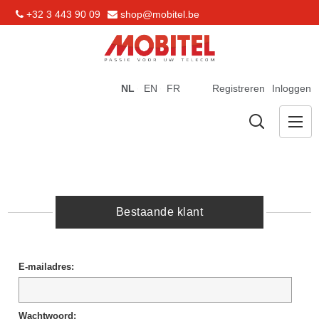
+32 3 443 90 09
shop@mobitel.be
NL
EN
FR
Registreren
Inloggen
Bestaande klant
E-mailadres:
Wachtwoord: