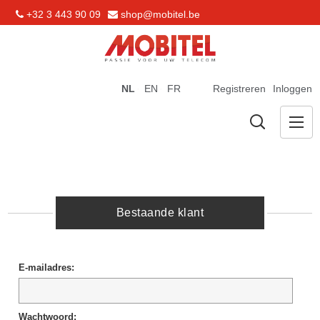
+32 3 443 90 09
shop@mobitel.be
NL
EN
FR
Registreren
Inloggen
Bestaande klant
E-mailadres:
Wachtwoord: