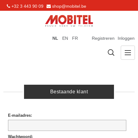
+32 3 443 90 09
shop@mobitel.be
NL
EN
FR
Registreren
Inloggen
Bestaande klant
E-mailadres:
Wachtwoord: