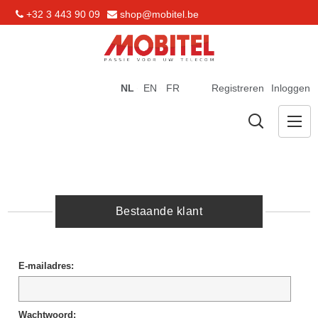
+32 3 443 90 09
shop@mobitel.be
NL
EN
FR
Registreren
Inloggen
Bestaande klant
E-mailadres:
Wachtwoord: