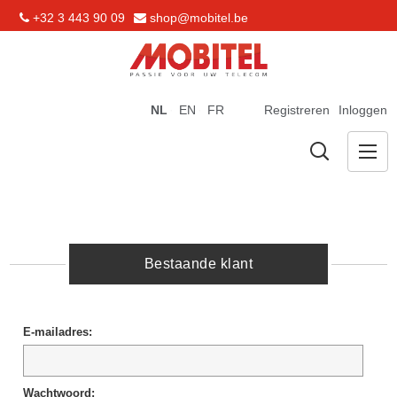
+32 3 443 90 09
shop@mobitel.be
NL
EN
FR
Registreren
Inloggen
Bestaande klant
E-mailadres:
Wachtwoord: