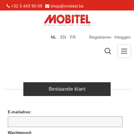
+32 3 443 90 09
shop@mobitel.be
NL
EN
FR
Registreren
Inloggen
Bestaande klant
E-mailadres:
Wachtwoord: