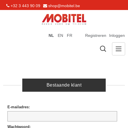
+32 3 443 90 09
shop@mobitel.be
NL
EN
FR
Registreren
Inloggen
Bestaande klant
E-mailadres:
Wachtwoord: