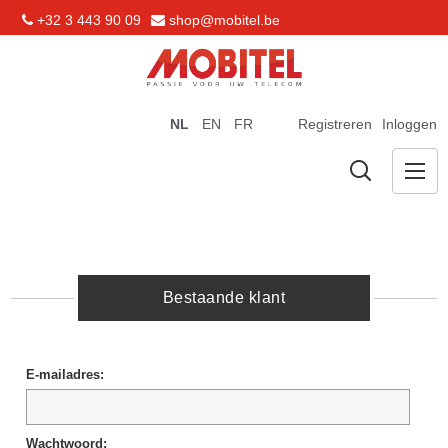
+32 3 443 90 09
shop@mobitel.be
NL
EN
FR
Registreren
Inloggen
Bestaande klant
E-mailadres:
Wachtwoord: