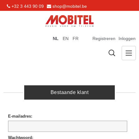
+32 3 443 90 09
shop@mobitel.be
NL
EN
FR
Registreren
Inloggen
Bestaande klant
E-mailadres:
Wachtwoord: