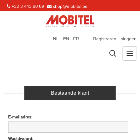
+32 3 443 90 09
shop@mobitel.be
NL
EN
FR
Registreren
Inloggen
Bestaande klant
E-mailadres:
Wachtwoord: