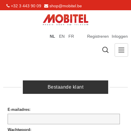
+32 3 443 90 09
shop@mobitel.be
NL
EN
FR
Registreren
Inloggen
Bestaande klant
E-mailadres:
Wachtwoord: