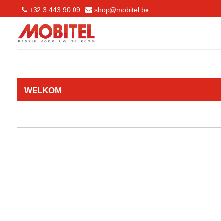
+32 3 443 90 09
shop@mobitel.be
WELKOM