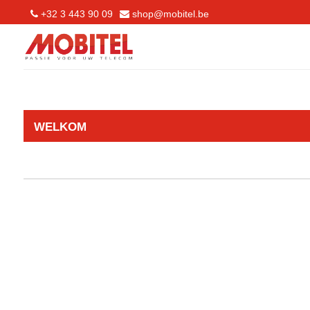
+32 3 443 90 09
shop@mobitel.be
WELKOM