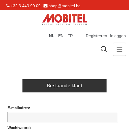
+32 3 443 90 09
shop@mobitel.be
NL
EN
FR
Registreren
Inloggen
Bestaande klant
E-mailadres:
Wachtwoord: