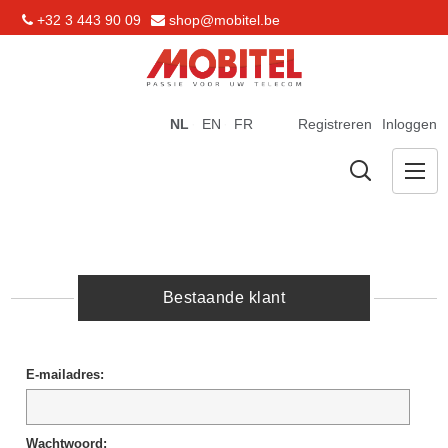
+32 3 443 90 09
shop@mobitel.be
NL
EN
FR
Registreren
Inloggen
Bestaande klant
E-mailadres:
Wachtwoord: