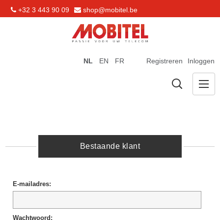
+32 3 443 90 09
shop@mobitel.be
NL
EN
FR
Registreren
Inloggen
Bestaande klant
E-mailadres:
Wachtwoord: