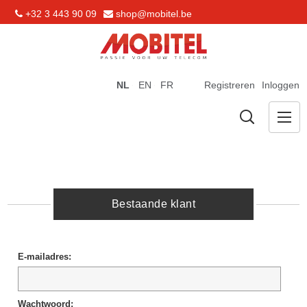
+32 3 443 90 09
shop@mobitel.be
NL
EN
FR
Registreren
Inloggen
Bestaande klant
E-mailadres:
Wachtwoord: