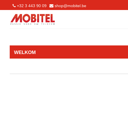
+32 3 443 90 09
shop@mobitel.be
WELKOM