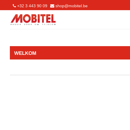
+32 3 443 90 09
shop@mobitel.be
WELKOM