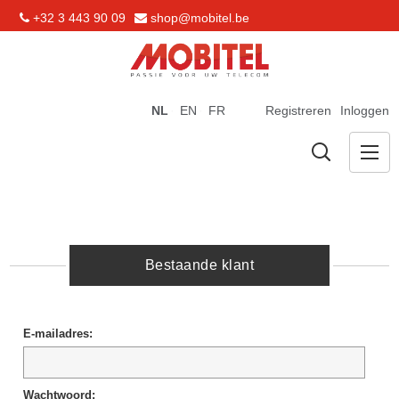
+32 3 443 90 09
shop@mobitel.be
NL
EN
FR
Registreren
Inloggen
Bestaande klant
E-mailadres:
Wachtwoord: