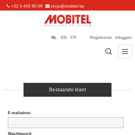
+32 3 443 90 09
shop@mobitel.be
NL
EN
FR
Registreren
Inloggen
Bestaande klant
E-mailadres:
Wachtwoord: