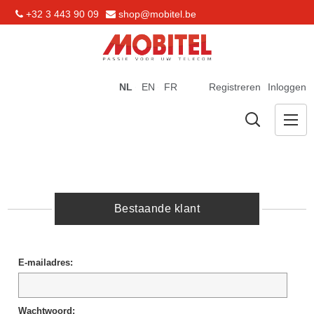
+32 3 443 90 09
shop@mobitel.be
NL
EN
FR
Registreren
Inloggen
Bestaande klant
E-mailadres:
Wachtwoord: