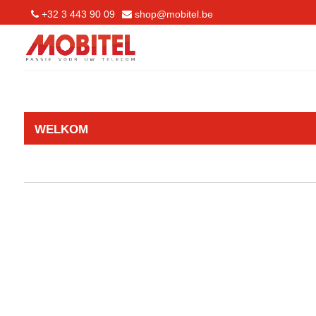
+32 3 443 90 09
shop@mobitel.be
WELKOM